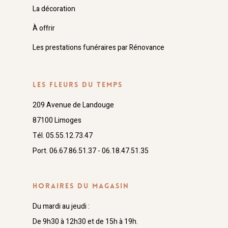
La décoration
À offrir
Les prestations funéraires par Rénovance
LES FLEURS DU TEMPS
209 Avenue de Landouge
87100 Limoges
Tél. 05.55.12.73.47
Port. 06.67.86.51.37 - 06.18.47.51.35
HORAIRES DU MAGASIN
Du mardi au jeudi :
De 9h30 à 12h30 et de 15h à 19h.